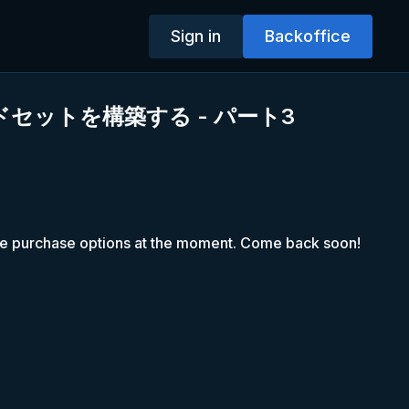
Sign in
Backoffice
セットを構築する - パート3
le purchase options at the moment. Come back soon!