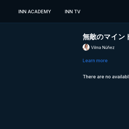
INN ACADEMY
INN TV
無敵のマインド
Vilma Núñez
Learn more
There are no availab