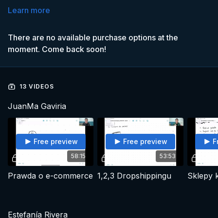
Learn more
There are no available purchase options at the
moment. Come back soon!
13 VIDEOS
JuanMa Gaviria
Free preview
Free preview
F
58:15
53:53
Prawda o e-commerce
1,2,3 Dropshippingu
Estefanía Rivera