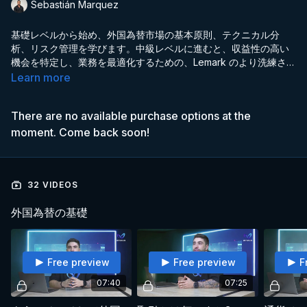
Sebastián Marquez
基礎レベルから始め、外国為替市場の基本原則、テクニカル分
析、リスク管理を学びます。中級レベルに進むと、収益性の高い
機会を特定し、業務を最適化するための、Lemark のより洗練され
た戦術がわかります。最後に、このコースでは、高度なテクニカ
Learn more
ル分析、感情管理、カスタマイズされた戦略など、Forex のパフ
ォーマンスを最大化するための主要分野に重点を置いた高度な専
There are no available purchase options at the
門分野を提供します。
moment. Come back soon!
32 VIDEOS
外国為替の基礎
Free preview
Free preview
F
07:40
07:25