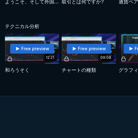
ようこそ、そして外国為替について
取引とは何ですか?
通貨ペ
テクニカル分析
Free preview
Free preview
F
12:21
09:08
和ろうそく
チャートの種類